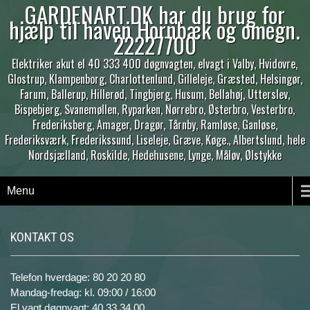
GARDENART.DK har du brug for
hjælp til haven Hornbæk og omegn.
22227700
Elektriker akut el 40 333 400 døgnvagten, elvagt i Valby, Hvidovre,
Glostrup, Klampenborg, Charlottenlund, Gilleleje, Græsted, Helsingør,
Farum, Ballerup, Hillerød, Tingbjerg, Husum, Bellahøj, Utterslev,
Bispebjerg, Svanemøllen, Ryparken, Nørrebro, Østerbro, Vesterbro,
Frederiksberg, Amager, Dragør, Tårnby, Ramløse, Ganløse,
Frederiksværk, Frederikssund, Liseleje, Græve, Køge., Albertslund, hele
Nordsjælland, Roskilde, Hedehusene, Lynge, Måløv, Ølstykke
Menu
KONTAKT OS
Telefon hverdage: 80 20 20 80
Mandag-fredag: kl. 09:00 / 16:00
El vagt døgnvagt: 40 33 34 00