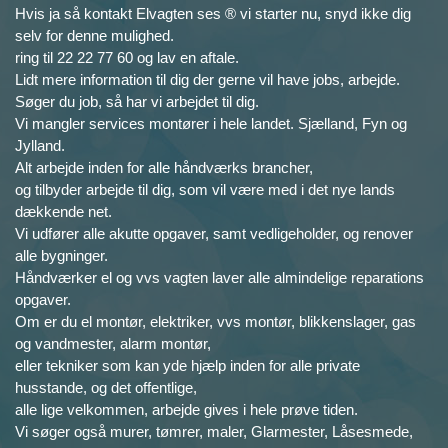
Hvis ja så kontakt Elvagten ses ® vi starter nu, snyd ikke dig
selv for denne mulighed.
ring til 22 22 77 60 og lav en aftale.
Lidt mere information til dig der gerne vil have jobs, arbejde.
Søger du job, så har vi arbejdet til dig.
Vi mangler services montører i hele landet. Sjælland, Fyn og
Jylland.
Alt arbejde inden for alle håndværks brancher,
og tilbyder arbejde til dig, som vil være med i det nye lands
dækkende net.
Vi udfører alle akutte opgaver, samt vedligeholder, og renover
alle bygninger.
Håndværker el og vvs vagten laver alle almindelige reparations
opgaver.
Om er du el montør, elektriker, vvs montør, blikkenslager, gas
og vandmester, alarm montør,
eller tekniker som kan yde hjælp inden for alle private
husstande, og det offentlige,
alle lige velkommen, arbejde gives i hele prøve tiden.
Vi søger også murer, tømrer, maler, Glarmester, Låsesmede,