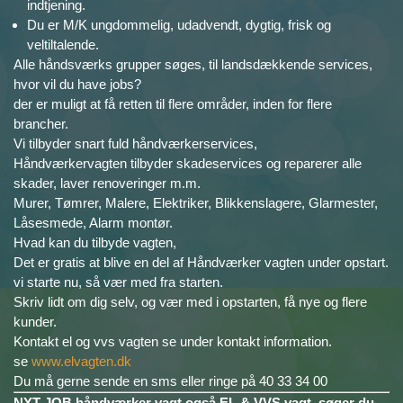
indtjening.
Du er M/K ungdommelig, udadvendt, dygtig, frisk og
veltiltalende.
Alle håndsværks grupper søges, til landsdækkende services,
hvor vil du have jobs?
der er muligt at få retten til flere områder, inden for flere
brancher.
Vi tilbyder snart fuld håndværkerservices,
Håndværkervagten tilbyder skadeservices og reparerer alle
skader, laver renoveringer m.m.
Murer, Tømrer, Malere, Elektriker, Blikkenslagere, Glarmester,
Låsesmede, Alarm montør.
Hvad kan du tilbyde vagten,
Det er gratis at blive en del af Håndværker vagten under opstart.
vi starte nu, så vær med fra starten.
Skriv lidt om dig selv, og vær med i opstarten, få nye og flere
kunder.
Kontakt el og vvs vagten se under kontakt information.
se
www.elvagten.dk
Du må gerne sende en sms eller ringe på 40 33 34 00
NYT JOB håndværker vagt også EL & VVS vagt, søger du