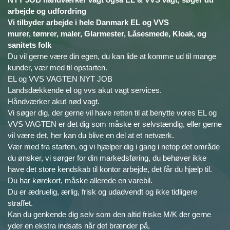
arbejde og udfordring
Vi tilbyder arbejde i hele Danmark EL og VVS
murer, tømrer, maler, Glarmester, Låsesmede, Kloak, og
sanitets folk
Du vil gerne være din egen, du kan lide at komme ud til mange
kunder, vær med til opstarten.
EL og VVS VAGTEN NYT JOB
Landsdækkende el og vvs akut vagt services.
Håndværker akut nød vagt.
Vi søger dig, der gerne vil have retten til at benytte vores EL og
VVS VAGTEN er det dig som måske er selvstændig, eller gerne
vil være det, her kan du blive en del at et netværk.
Vær med fra starten, og vi hjælper dig i gang i netop det område
du ønsker, vi sørger for din markedsføring, du behøver ikke
have det store kendskab til kontor arbejde, det får du hjælp til.
Du har kørekort, måske allerede en varebil.
Du er ædruelig, ærlig, frisk og udadvendt og ikke tidligere
straffet.
Kan du genkende dig selv som den altid friske M/K der gerne
yder en ekstra indsats når det brænder på,