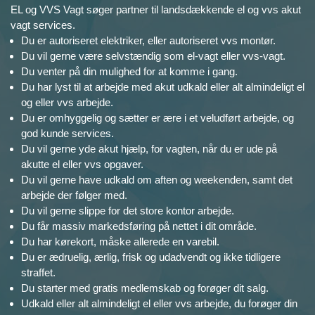
EL og VVS Vagt søger partner til landsdækkende el og vvs akut
vagt services.
Du er autoriseret elektriker, eller autoriseret vvs montør.
Du vil gerne være selvstændig som el-vagt eller vvs-vagt.
Du venter på din mulighed for at komme i gang.
Du har lyst til at arbejde med akut udkald eller alt almindeligt el
og eller vvs arbejde.
Du er omhyggelig og sætter er ære i et veludført arbejde, og
god kunde services.
Du vil gerne yde akut hjælp, for vagten, når du er ude på
akutte el eller vvs opgaver.
Du vil gerne have udkald om aften og weekenden, samt det
arbejde der følger med.
Du vil gerne slippe for det store kontor arbejde.
Du får massiv markedsføring på nettet i dit område.
Du har kørekort, måske allerede en varebil.
Du er ædruelig, ærlig, frisk og udadvendt og ikke tidligere
straffet.
Du starter med gratis medlemskab og forøger dit salg.
Udkald eller alt almindeligt el eller vvs arbejde, du forøger din